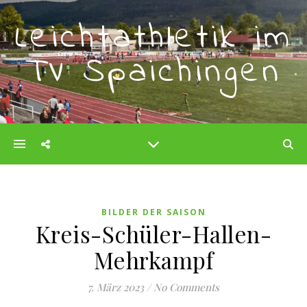
Leichtathletik im
TV Spaichingen
BILDER DER SAISON
Kreis-Schüler-Hallen-
Mehrkampf
7. März 2023
/
No Comments