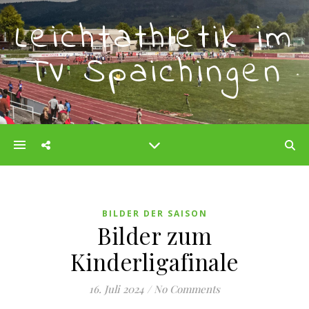
Leichtathletik im
TV Spaichingen
BILDER DER SAISON
Bilder zum
Kinderligafinale
16. Juli 2024
/
No Comments