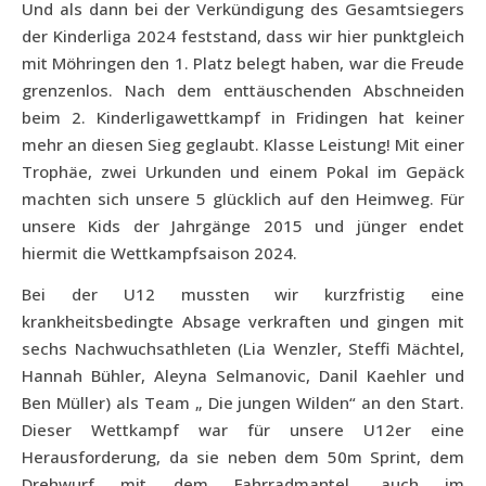
Und als dann bei der Verkündigung des Gesamtsiegers
der Kinderliga 2024 feststand, dass wir hier punktgleich
mit Möhringen den 1. Platz belegt haben, war die Freude
grenzenlos. Nach dem enttäuschenden Abschneiden
beim 2. Kinderligawettkampf in Fridingen hat keiner
mehr an diesen Sieg geglaubt. Klasse Leistung! Mit einer
Trophäe, zwei Urkunden und einem Pokal im Gepäck
machten sich unsere 5 glücklich auf den Heimweg. Für
unsere Kids der Jahrgänge 2015 und jünger endet
hiermit die Wettkampfsaison 2024.
Bei der U12 mussten wir kurzfristig eine
krankheitsbedingte Absage verkraften und gingen mit
sechs Nachwuchsathleten (Lia Wenzler, Steffi Mächtel,
Hannah Bühler, Aleyna Selmanovic, Danil Kaehler und
Ben Müller) als Team „ Die jungen Wilden“ an den Start.
Dieser Wettkampf war für unsere U12er eine
Herausforderung, da sie neben dem 50m Sprint, dem
Drehwurf mit dem Fahrradmantel, auch im